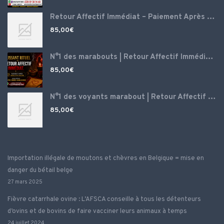
Retour Affectif Immédiat – Paiement Après Résultat – Voyance Puissante N°1 France, Envoutement amoureux puissant ‎ ‎
85,00
€
N°1 des marabouts | Retour Affectif Immédiat – Paiement Après Résultat – Voyance Puissante N°1 France, Envoutement amoureux puissant
85,00
€
N°1 des voyants marabout | Retour Affectif Immédiat – Paiement Après Résultat – Magie blanche d’amour, Spécialiste retour amour, grand marabout voyant médium ‎
85,00
€
Importation illégale de moutons et chèvres en Belgique = mise en
danger du bétail belge
27 mars 2025
Fièvre catarrhale ovine : L’AFSCA conseille à tous les détenteurs
d’ovins et de bovins de faire vacciner leurs animaux à temps
24 juillet 2024