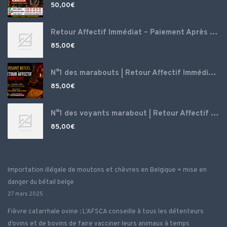
50,00
€
Retour Affectif Immédiat – Paiement Après Résultat – Voyance Puissante N°1 France, Envoutement amoureux puissant ‎ ‎
85,00
€
N°1 des marabouts | Retour Affectif Immédiat – Paiement Après Résultat – Voyance Puissante N°1 France, Envoutement amoureux puissant
85,00
€
N°1 des voyants marabout | Retour Affectif Immédiat – Paiement Après Résultat – Magie blanche d’amour, Spécialiste retour amour, grand marabout voyant médium ‎
85,00
€
Importation illégale de moutons et chèvres en Belgique = mise en
danger du bétail belge
27 mars 2025
Fièvre catarrhale ovine : L’AFSCA conseille à tous les détenteurs
d’ovins et de bovins de faire vacciner leurs animaux à temps