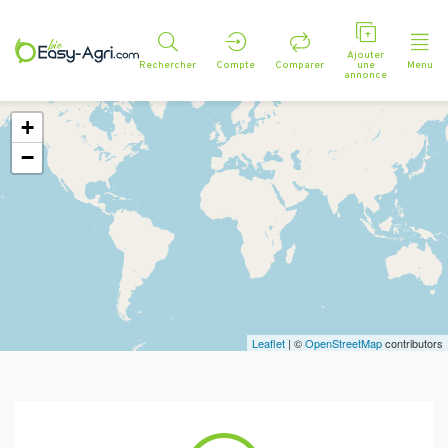
Ajouter
Rechercher
Compte
Comparer
une
Menu
annonce
+
−
Leaflet
| ©
OpenStreetMap
contributors