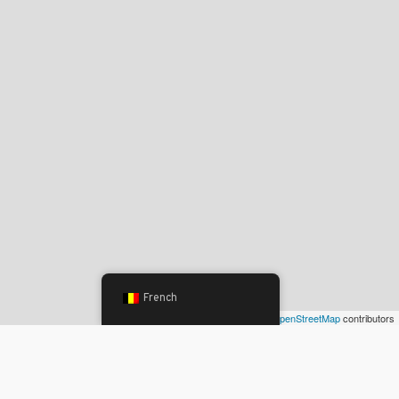
French
Leaflet
| ©
OpenStreetMap
contributors