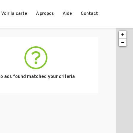
Voir la carte
A propos
Aide
Contact
+
−
o ads found matched your criteria