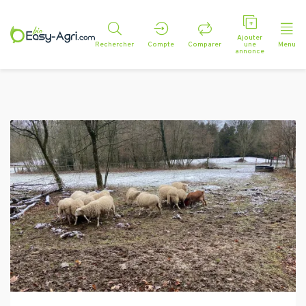
Ajouter
Rechercher
Compte
Comparer
une
Menu
annonce