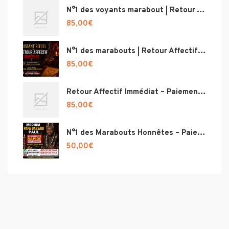
N°1 des voyants marabout | Retour Affectif Immédiat – Paiement Après Résultat – Magie blanche d’amour, Spécialiste retour amour, grand marabout voyant médium ‎
85,00
€
N°1 des marabouts | Retour Affectif Immédiat – Paiement Après Résultat – Voyance Puissante N°1 France, Envoutement amoureux puissant
85,00
€
Retour Affectif Immédiat – Paiement Après Résultat – Voyance Puissante N°1 France, Envoutement amoureux puissant ‎ ‎
85,00
€
N°1 des Marabouts Honnêtes – Paiement Après Réussite
50,00
€