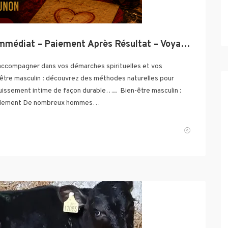
N°1 des marabouts | Retour Affectif Immédiat – Paiement Après Résultat – Voyance Puissante N°1 France, Envoutement amoureux puissant
accompagner dans vos démarches spirituelles et vos
n-être masculin : découvrez des méthodes naturelles pour
issement intime de façon durable….. ‎ ‎Bien-être masculin :
rellement ‎De nombreux hommes…