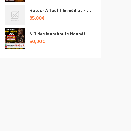
Retour Affectif Immédiat – Paiement Après Résultat – Voyance Puissante N°1 France, Envoutement amoureux puissant ‎ ‎
85,00
€
N°1 des Marabouts Honnêtes – Paiement Après Réussite
50,00
€