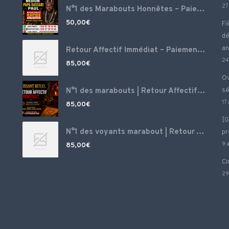
27
N°1 des Marabouts Honnêtes – Paiement Après Réussite
50,00
€
Fi
dé
an
Retour Affectif Immédiat – Paiement Après Résultat – Voyance Puissante N°1 France, Envoutement amoureux puissant ‎ ‎
24
85,00
€
Ov
N°1 des marabouts | Retour Affectif Immédiat – Paiement Après Résultat – Voyance Puissante N°1 France, Envoutement amoureux puissant
sé
17
85,00
€
[G
N°1 des voyants marabout | Retour Affectif Immédiat – Paiement Après Résultat – Magie blanche d’amour, Spécialiste retour amour, grand marabout voyant médium ‎
pr
85,00
€
9 
Ci
29