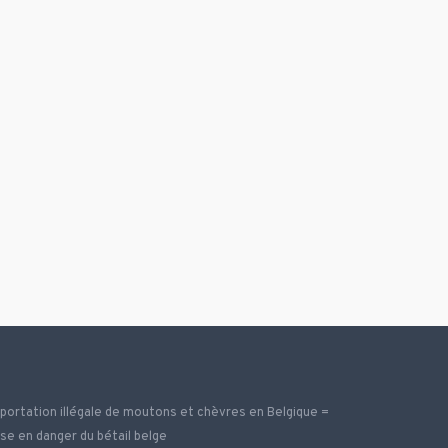
portation illégale de moutons et chèvres en Belgique =
se en danger du bétail belge