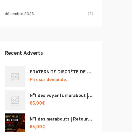
décembre 2023
(3)
Recent Adverts
FRATERNITÉ DISCRÈTE DE RICHESSE ET DE RÉUSSITE +22996840764
Prix sur demande.
N°1 des voyants marabout | Retour Affectif Immédiat – Paiement Après Résultat – Magie blanche d’amour, Spécialiste retour amour, grand marabout voyant médium ‎
85,00
€
N°1 des marabouts | Retour Affectif Immédiat – Paiement Après Résultat – Voyance Puissante N°1 France, Envoutement amoureux puissant
85,00
€